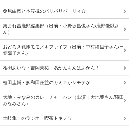
桑原由気と本渡楓のパリパリパーリィ☆
集まれ昌鹿野編集部（出演：小野坂昌也さん/鹿野優以さ
ん）
おどろき戦隊モモノキファイブ（出演：中村繪里子さん/日
笠陽子さん）
相羽あいな・吉岡茉祐 あかんもんはあかん！
植田圭輔・多和田任益のカミテかシモテか
大地・みなみのカレーチャーハン（出演：大地葉さん/篠田
みなみさん）
土岐隼一のラジオ・喫茶トキノワ