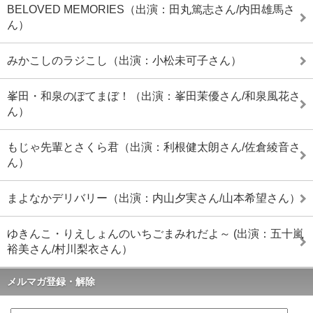
BELOVED MEMORIES（出演：田丸篤志さん/内田雄馬さ
ん）
みかこしのラジこし（出演：小松未可子さん）
峯田・和泉のぽてまぼ！（出演：峯田茉優さん/和泉風花さ
ん）
もじゃ先輩とさくら君（出演：利根健太朗さん/佐倉綾音さ
ん）
まよなかデリバリー（出演：内山夕実さん/山本希望さん）
ゆきんこ・りえしょんのいちごまみれだよ～ (出演：五十嵐
裕美さん/村川梨衣さん）
メルマガ登録・解除