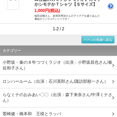
かシモテかＴシャツ【Ｓサイズ】
1,000円(税込)
植田圭輔さん、多和田秀弥さんのアイデアを盛り込んだ
番組オリジナルTシャツです！
1-2 / 2
ページの先頭へ戻る
カテゴリー
小野坂・秦の８年つづくラジオ（出演：小野坂昌也さん/秦
佐和子さん）
ロンハールーム（出演：石川英郎さん/諏訪部順一さん）
らなミナのおみあい〇〇（出演：森下来奈さん/中澤ミナさ
ん）
鷲崎健・橋本和 王様とラッパ