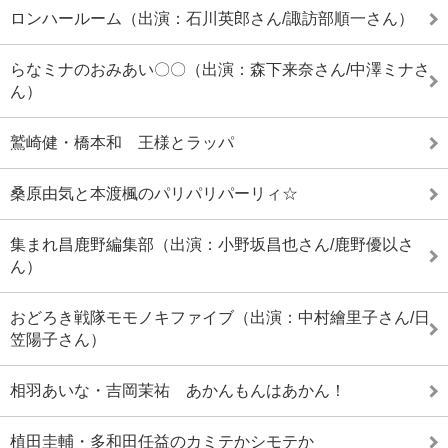
ロンハールーム（出演：石川英郎さん/諏訪部順一さん）
らなミナのおみあい〇〇（出演：森下来奈さん/中澤ミナさ
ん）
鷲崎健・橋本和 王様とラッパ
桑原由気と本渡楓のパリパリパーリィ☆
集まれ昌鹿野編集部（出演：小野坂昌也さん/鹿野優以さ
ん）
おどろき戦隊モモノキファイブ（出演：中村繪里子さん/日
笠陽子さん）
相羽あいな・吉岡茉祐 あかんもんはあかん！
植田圭輔・多和田任益のカミテかシモテか