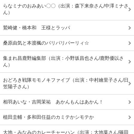
らなミナのおみあい〇〇（出演：森下来奈さん/中澤ミナさ
ん）
鷲崎健・橋本和 王様とラッパ
桑原由気と本渡楓のパリパリパーリィ☆
集まれ昌鹿野編集部（出演：小野坂昌也さん/鹿野優以さ
ん）
おどろき戦隊モモノキファイブ（出演：中村繪里子さん/日
笠陽子さん）
相羽あいな・吉岡茉祐 あかんもんはあかん！
植田圭輔・多和田任益のカミテかシモテか
大地・みなみのカレーチャーハン（出演：大地葉さん/篠田