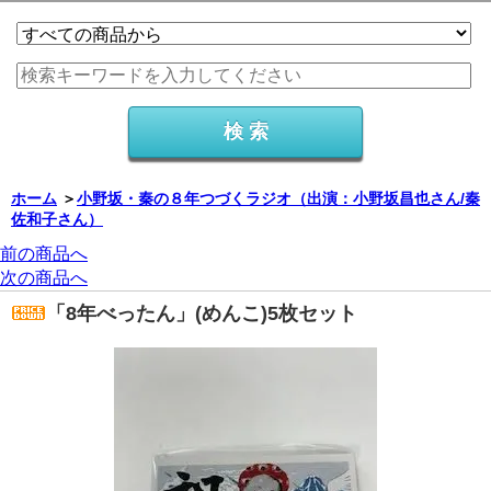
ホーム
＞
小野坂・秦の８年つづくラジオ（出演：小野坂昌也さん/秦
佐和子さん）
前の商品へ
次の商品へ
「8年べったん」(めんこ)5枚セット